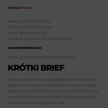
KONTAKT
BIURO
Telefon : +48 61 868 23 52
Telefon : +48 61 868 11 98
Email : office@abyss.pl
Adres: ul. Sadnicka 19, 60-187 Poznań
WARSZTAT I ADMINISTRACJA
Adres: ul. Akacjowa 5, 62-069 Dąbrowa
KRÓTKI BRIEF
Chcesz, żebyśmy to my zaprojektowali i zrealizowali
Twoje stoisko targowe? Wypełnij nasz brief, podając
swoje dane kontaktowe, datę i miejsce wystawy oraz
wszelkie dodatkowe informacje, które pomogą nam
przygotować precyzyjną wycenę.