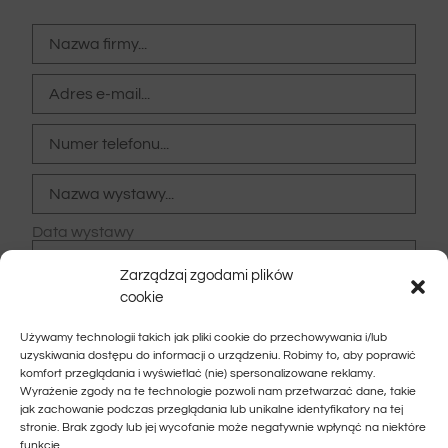
Data wystawy
Zarządzaj zgodami plików
cookie
Miejsce wystawy
Używamy technologii takich jak pliki cookie do przechowywania i/lub
uzyskiwania dostępu do informacji o urządzeniu. Robimy to, aby poprawić
komfort przeglądania i wyświetlać (nie) spersonalizowane reklamy.
Wyrażenie zgody na te technologie pozwoli nam przetwarzać dane, takie
jak zachowanie podczas przeglądania lub unikalne identyfikatory na tej
stronie. Brak zgody lub jej wycofanie może negatywnie wpłynąć na niektóre
funkcje.